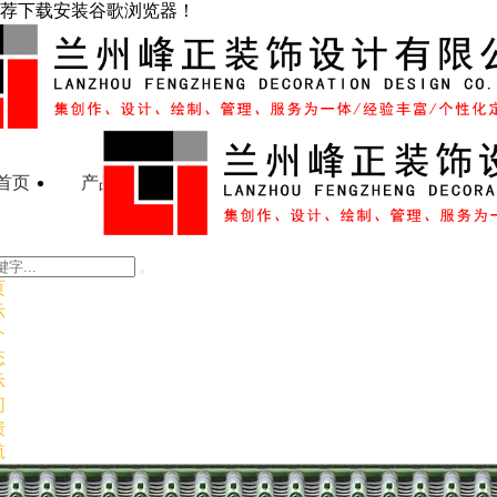
荐下载安装谷歌浏览器！
首页
产品展示
企业简介
行业动态
案例展
页
示
介
态
示
们
馈
航