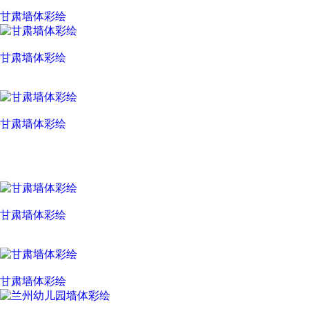
甘肃墙体彩绘
甘肃墙体彩绘
甘肃墙体彩绘
甘肃墙体彩绘
甘肃墙体彩绘