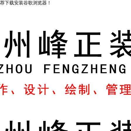
荐下载安装谷歌浏览器！